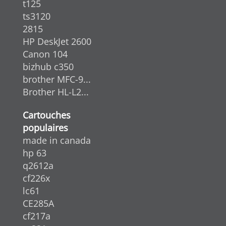
t125
ts3120
2815
HP DeskJet 2600
Canon 104
bizhub c350
brother MFC-9...
Brother HL-L2...
Cartouches
populaires
made in canada
hp 63
q2612a
cf226x
lc61
CE285A
cf217a