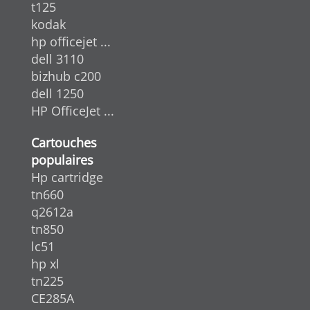
t125
kodak
hp officejet ...
dell 3110
bizhub c200
dell 1250
HP OfficeJet ...
Cartouches
populaires
Hp cartridge
tn660
q2612a
tn850
lc51
hp xl
tn225
CE285A