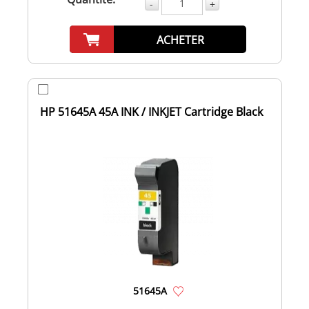
-
+
ACHETER
HP 51645A 45A INK / INKJET Cartridge Black
51645A