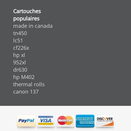
Cartouches
populaires
made in canada
tn450
lc51
cf226x
hp xl
952xl
dr630
hp M402
thermal rolls
canon 137