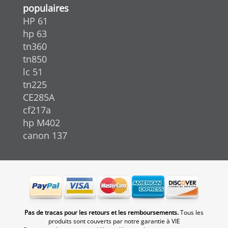
populaires
HP 61
hp 63
tn360
tn850
lc 51
tn225
CE285A
cf217a
hp M402
canon 137
Pas de tracas pour les retours et les remboursements.
Tous les
produits sont couverts par notre garantie à VIE