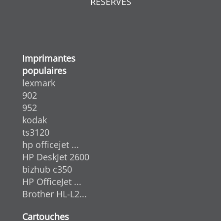
RÉSERVÉS
Imprimantes
populaires
lexmark
902
952
kodak
ts3120
hp officejet ...
HP DeskJet 2600
bizhub c350
HP OfficeJet ...
Brother HL-L2...
Cartouches