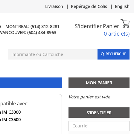
Livraison
|
Repérage de Colis
|
English
S'identifier
Panier
5
MONTREAL:
(514) 312-8281
VANCOUVER:
(604) 484-8963
0 article(s)
RECHERCHE
MON PANIER
Votre panier est vide
atible avec:
h IM C3000
S'IDENTIFIER
h IM C3500