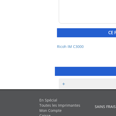
CE 
Ricoh IM C3000
+
En Spécial
Toutes les Imprimantes
SAINS FRAIS
Mon Compte
Caisse