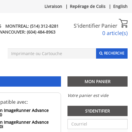
Livraison
|
Repérage de Colis
|
English
S'identifier
Panier
5
MONTREAL:
(514) 312-8281
VANCOUVER:
(604) 484-8963
0 article(s)
RECHERCHE
MON PANIER
Votre panier est vide
atible avec:
n ImageRunner Advance
S'IDENTIFIER
0
n ImageRunner Advance
0i