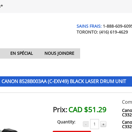
$*
SAINS FRAIS:
1-888-609-609
TORONTO:
(416) 619-4629
EN SPÉCIAL
NOUS JOINDRE
CANON 8528B003AA (C-EXV49) BLACK LASER DRUM UNIT
Comp
Prix:
CAD $51.29
Cano
C332
Quantity:
Cano
-
+
C332