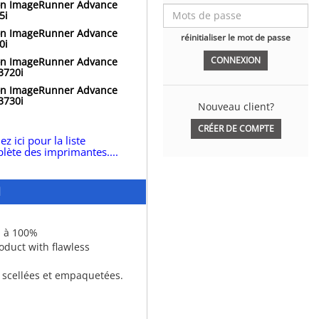
n ImageRunner Advance
5i
n ImageRunner Advance
réinitialiser le mot de passe
0i
n ImageRunner Advance
3720i
n ImageRunner Advance
3730i
Nouveau client?
CRÉER DE COMPTE
ez ici pour la liste
lète des imprimantes....
N
n à 100%
duct with flawless
 scellées et empaquetées.