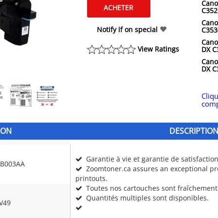
Cano
C352
Cano
Notify if on special
C353
Cano
View Ratings
DX C
Cano
DX C
Cliqu
comp
ION
DESCRIPTIO
Garantie à vie et garantie de satisfactio
8B003AA
Zoomtoner.ca assures an exceptional pro
printouts.
Toutes nos cartouches sont fraîchement
Quantités multiples sont disponibles.
V49