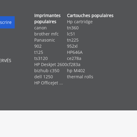
Imprimantes
Cartouches populaires
populaires
Hp cartridge
canon
tn360
brother mfc
lc51
Panasonic
tn225
902
952xl
t125
HP646A
ts3120
ce278a
ERVÉS
HP DeskJet 2600
cf283a
bizhub c350
hp M402
dell 1250
thermal rolls
HP OfficeJet ...