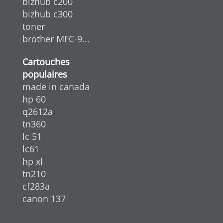
bizhub c200
bizhub c300
toner
brother MFC-9...
Cartouches
populaires
made in canada
hp 60
q2612a
tn360
lc 51
lc61
hp xl
tn210
cf283a
canon 137