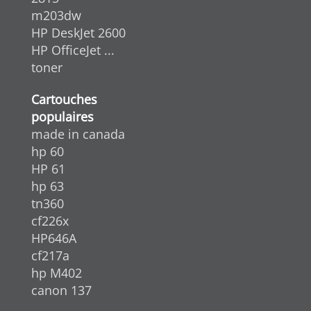
m203dw
HP DeskJet 2600
HP OfficeJet ...
toner
Cartouches
populaires
made in canada
hp 60
HP 61
hp 63
tn360
cf226x
HP646A
cf217a
hp M402
canon 137