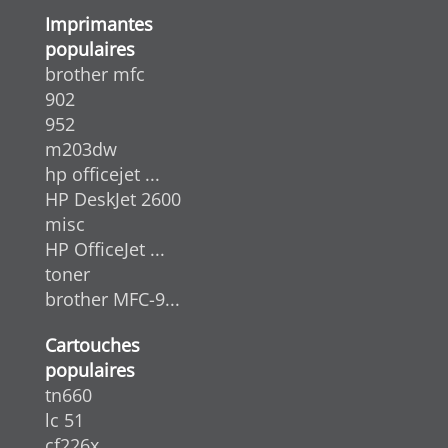
Imprimantes
populaires
brother mfc
902
952
m203dw
hp officejet ...
HP DeskJet 2600
misc
HP OfficeJet ...
toner
brother MFC-9...
Cartouches
populaires
tn660
lc 51
cf226x