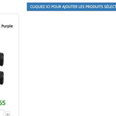
 Purple
55
+