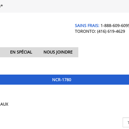
$*
SAINS FRAIS:
1-888-609-609
TORONTO:
(416) 619-4629
EN SPÉCIAL
NOUS JOINDRE
NCR-1780
NAUX