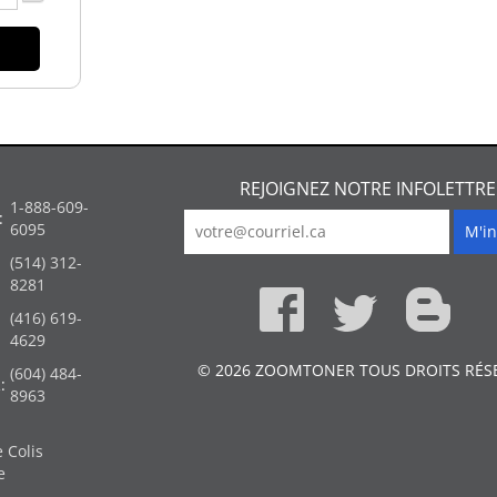
REJOIGNEZ NOTRE INFOLETTRE
1-888-609-
:
6095
(514) 312-
:
8281
(416) 619-
4629
© 2026 ZOOMTONER TOUS DROITS RÉS
(604) 484-
:
8963
 Colis
e