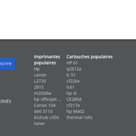
Imprimantes
Cartouches populaires
populaires
HP 61
Hp
q2612a
canon
lc 51
L2720
cf226x
2815
lc61
m203dw
hp xl
hp officejet ...
CE285A
ERVÉS
Canon 104
cf217a
dell 3110
hp M402
bizhub c350
thermal rolls
toner