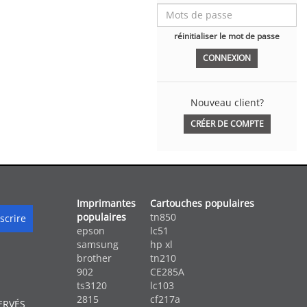
réinitialiser le mot de passe
Nouveau client?
CRÉER DE COMPTE
Imprimantes
Cartouches populaires
populaires
tn850
epson
lc51
samsung
hp xl
brother
tn210
902
CE285A
ts3120
lc103
2815
cf217a
ERVÉS