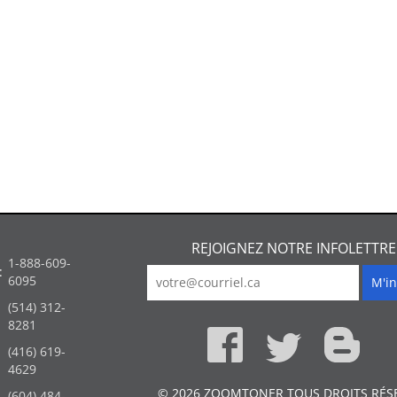
REJOIGNEZ NOTRE INFOLETTRE
1-888-609-
:
6095
(514) 312-
:
8281
(416) 619-
4629
© 2026 ZOOMTONER TOUS DROITS RÉS
(604) 484-