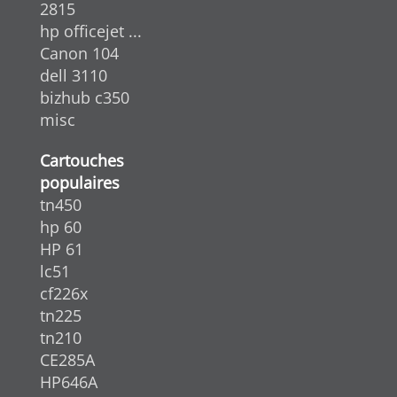
2815
hp officejet ...
Canon 104
dell 3110
bizhub c350
misc
Cartouches
populaires
tn450
hp 60
HP 61
lc51
cf226x
tn225
tn210
CE285A
HP646A