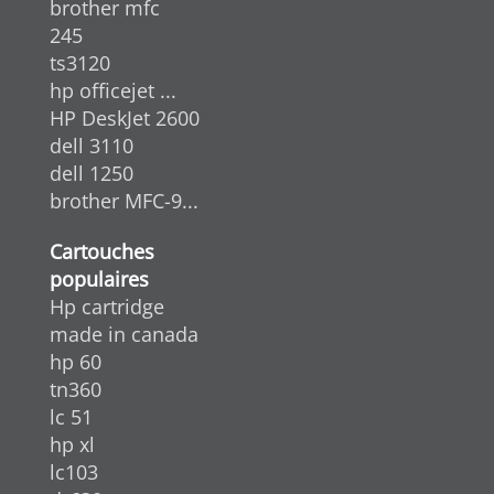
brother mfc
245
ts3120
hp officejet ...
HP DeskJet 2600
dell 3110
dell 1250
brother MFC-9...
Cartouches
populaires
Hp cartridge
made in canada
hp 60
tn360
lc 51
hp xl
lc103