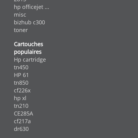
hp officejet ...
misc
bizhub c300
toner
Cartouches
populaires
Hp cartridge
tn450
HP 61
tn850
cf226x
hp xl
tn210
CE285A
cf217a
dr630