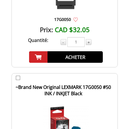
17G0050
Prix:
CAD $32.05
Quantité:
-
+
ACHETER
~Brand New Original LEXMARK 17G0050 #50
INK / INKJET Black