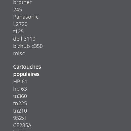
brother
245
Panasonic
L2720
t125
dell 3110
bizhub c350
misc
Cartouches
populaires
HP 61
hp 63
tn360
tn225
tn210
952xl
CE285A