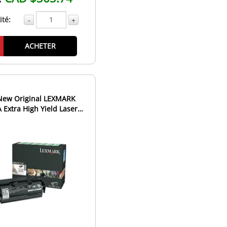
té:
-
+
ACHETER
New Original LEXMARK
 Extra High Yield Laser
oner Cartridge