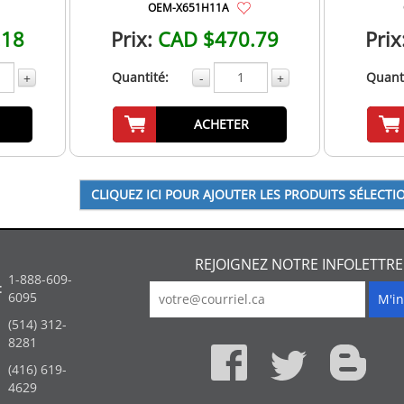
OEM-X651H11A
.18
Prix:
CAD $470.79
Prix
Quantité:
Quanti
+
-
+
ACHETER
REJOIGNEZ NOTRE INFOLETTRE
1-888-609-
:
6095
(514) 312-
:
8281
(416) 619-
4629