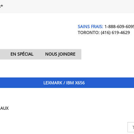
$*
SAINS FRAIS:
1-888-609-609
TORONTO:
(416) 619-4629
EN SPÉCIAL
NOUS JOINDRE
LEXMARK / IBM X656
NAUX