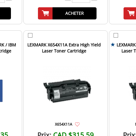
ACHETER
RK / IBM
LEXMARK X654X11A Extra High Yield
LEXMARK 
tridge
Laser Toner Cartridge
Laser T
X654X11A
.35
Prix:
CAD $315.59
Prix