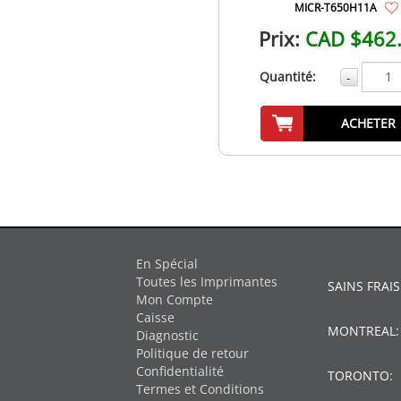
MICR-T650H11A
Prix:
CAD $462
Quantité:
-
ACHETER
En Spécial
Toutes les Imprimantes
SAINS FRAIS
Mon Compte
Caisse
MONTREAL
Diagnostic
Politique de retour
Confidentialité
TORONTO:
Termes et Conditions