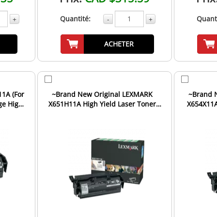
Quantité:
Quanti
+
-
+
ACHETER
1A (For
~Brand New Original LEXMARK
~Brand 
ge High
X651H11A High Yield Laser Toner
X654X11A
Cartridge Black
T