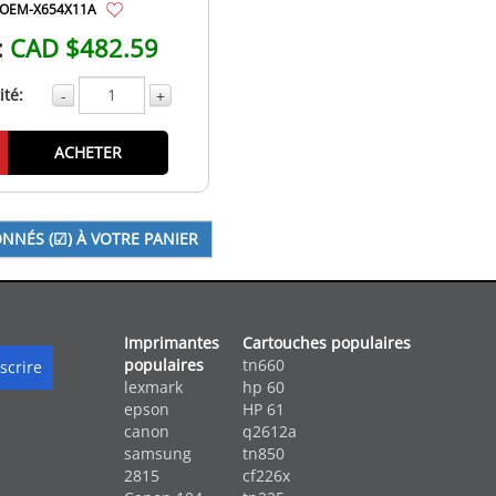
OEM-X654X11A
:
CAD $482.59
té:
-
+
ACHETER
Imprimantes
Cartouches populaires
populaires
tn660
lexmark
hp 60
epson
HP 61
canon
q2612a
samsung
tn850
2815
cf226x