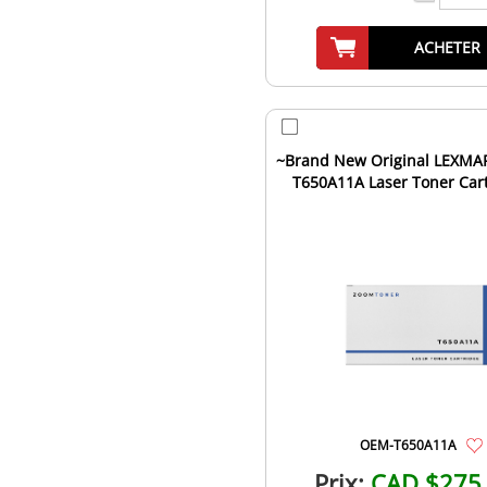
ACHETER
~Brand New Original LEXMA
T650A11A Laser Toner Car
OEM-T650A11A
Prix:
CAD $275