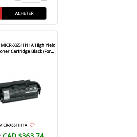
ACHETER
MICR-X651H11A High Yield
oner Cartridge Black (For
Checks)
MICR-X651H11A
:
CAD $363.74