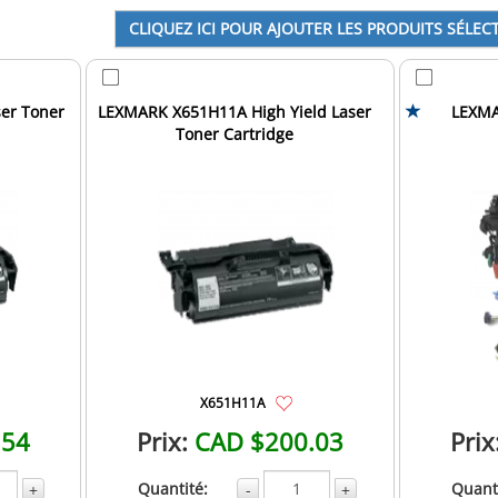
er Toner
LEXMARK X651H11A High Yield Laser
LEXMA
Toner Cartridge
X651H11A
.54
Prix:
CAD $200.03
Prix
Quantité:
Quanti
+
-
+