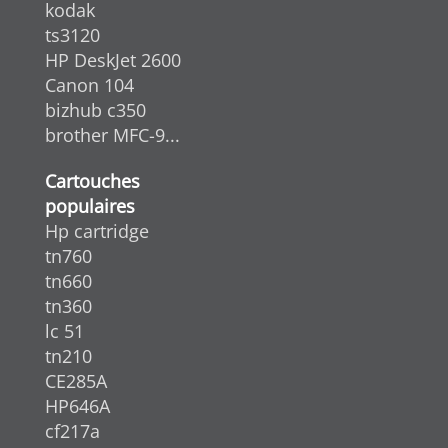
kodak
ts3120
HP DeskJet 2600
Canon 104
bizhub c350
brother MFC-9...
Cartouches
populaires
Hp cartridge
tn760
tn660
tn360
lc 51
tn210
CE285A
HP646A
cf217a