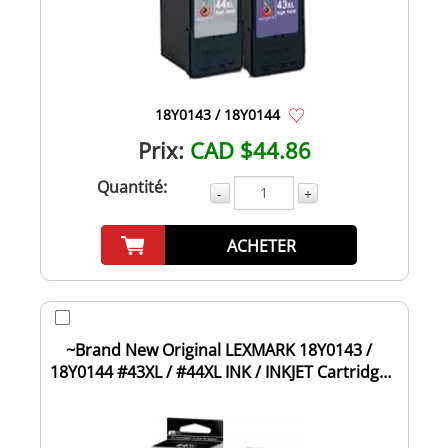
18Y0143 / 18Y0144
Prix:
CAD $44.86
Quantité:
-
+
ACHETER
~Brand New Original LEXMARK 18Y0143 /
18Y0144 #43XL / #44XL INK / INKJET Cartridge
Co...