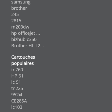
samsung
brother
245
2815
m203dw
hp officejet ...
bizhub c350
Brother HL-L2...
Cartouches
populaires
tn760
HP 61
lc 51
tn225
952xl
CE285A
lc103