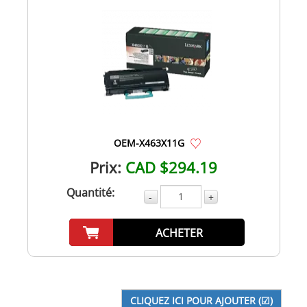
OEM-X463X11G
Prix:
CAD $294.19
Quantité:
-
+
ACHETER