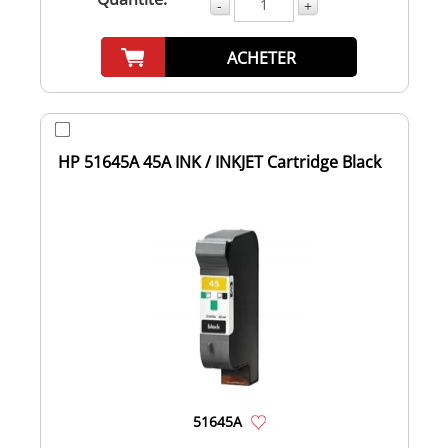
-
+
ACHETER
HP 51645A 45A INK / INKJET Cartridge Black
51645A