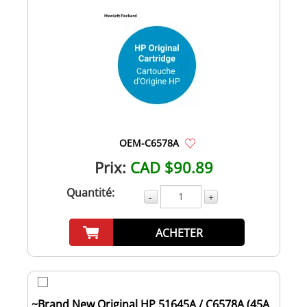
OEM-C6578A
Prix:
CAD $90.89
Quantité:
-
+
ACHETER
~Brand New Original HP 51645A / C6578A (45A