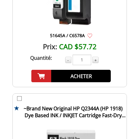
51645A / C6578A
Prix:
CAD $57.72
Quantité:
-
+
ACHETER
~Brand New Original HP Q2344A (HP 1918)
Dye Based INK / INKJET Cartridge Fast-Dry
Bla...