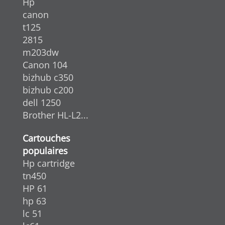
Hp
canon
t125
2815
m203dw
Canon 104
bizhub c350
bizhub c200
dell 1250
Brother HL-L2...
Cartouches
populaires
Hp cartridge
tn450
HP 61
hp 63
lc 51