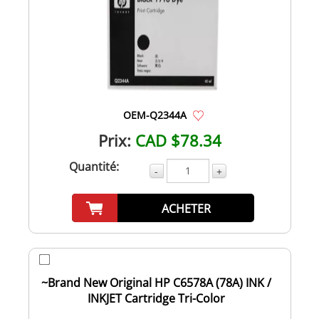
OEM-Q2344A
Prix:
CAD $78.34
Quantité:
-
+
ACHETER
~Brand New Original HP C6578A (78A) INK /
INKJET Cartridge Tri-Color