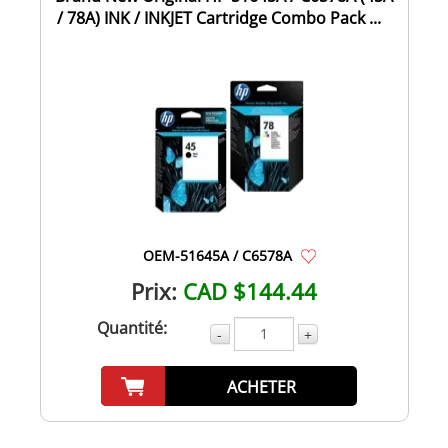
/ 78A) INK / INKJET Cartridge Combo Pack ...
OEM-51645A / C6578A
Prix:
CAD $144.44
Quantité:
-
+
ACHETER