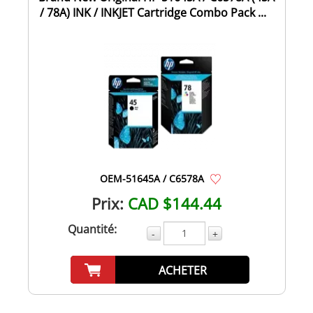
/ 78A) INK / INKJET Cartridge Combo Pack ...
OEM-51645A / C6578A
Prix:
CAD $144.44
Quantité:
-
+
ACHETER