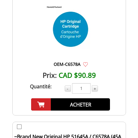
OEM-C6578A
Prix:
CAD $90.89
Quantité:
-
+
ACHETER
~Brand New Original HP 51645A / C6578A (45A