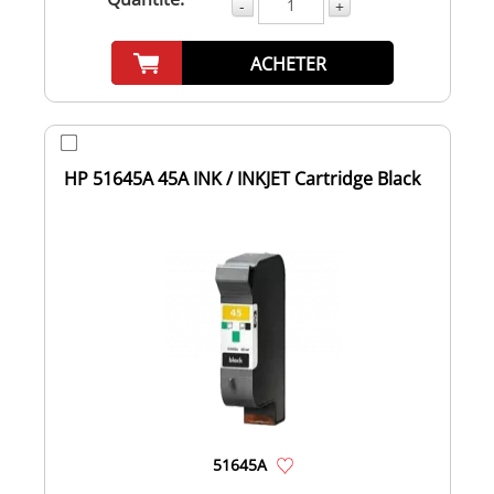
-
+
ACHETER
HP 51645A 45A INK / INKJET Cartridge Black
51645A