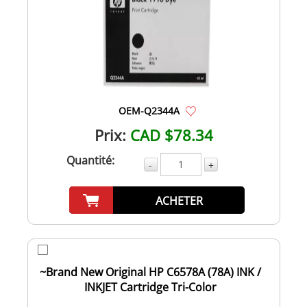
OEM-Q2344A
Prix:
CAD $78.34
Quantité:
-
+
ACHETER
~Brand New Original HP C6578A (78A) INK /
INKJET Cartridge Tri-Color