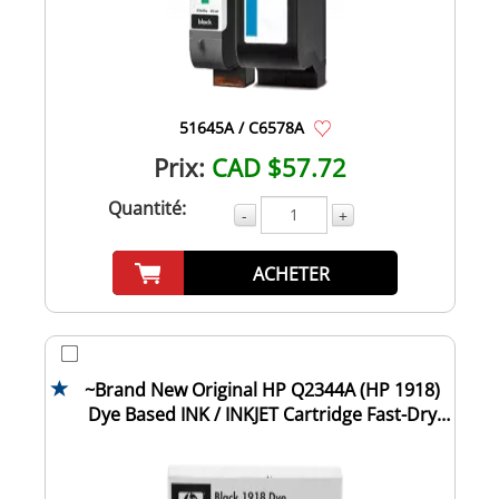
51645A / C6578A
Prix:
CAD $57.72
Quantité:
-
+
ACHETER
~Brand New Original HP Q2344A (HP 1918)
Dye Based INK / INKJET Cartridge Fast-Dry
Bla...