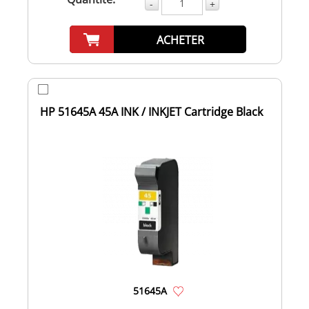
-
+
ACHETER
HP 51645A 45A INK / INKJET Cartridge Black
51645A