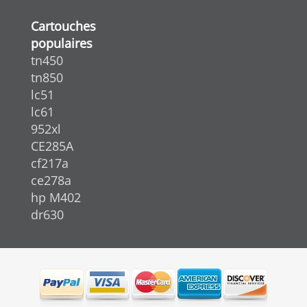
Cartouches
populaires
tn450
tn850
lc51
lc61
952xl
CE285A
cf217a
ce278a
hp M402
dr630