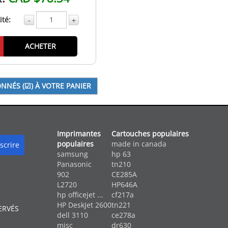
té:
-
+
ACHETER
Imprimantes
Cartouches populaires
populaires
made in canada
samsung
hp 63
Panasonic
tn210
902
CE285A
L2720
HP646A
hp officejet ...
cf217a
HP DeskJet 2600
tn221
ERVÉS
dell 3110
ce278a
misc
dr630