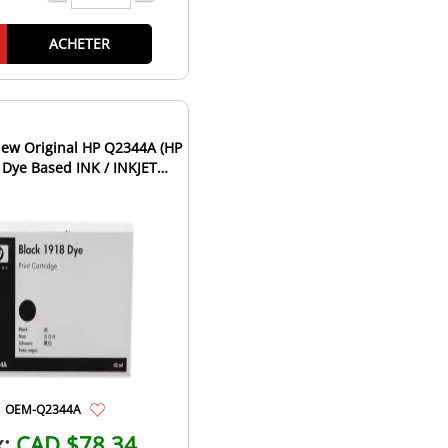
ACHETER
ew Original HP Q2344A (HP
 Dye Based INK / INKJET
tridge Fast-Dry Bla...
OEM-Q2344A
x:
CAD $78.34