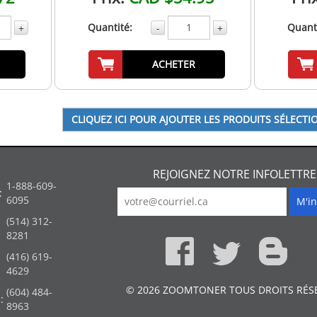
Quantité:
Quanti
+
-
+
ACHETER
REJOIGNEZ NOTRE INFOLETTRE
1-888-609-
:
6095
(514) 312-
:
8281
(416) 619-
4629
© 2026 ZOOMTONER TOUS DROITS RÉS
(604) 484-
:
8963