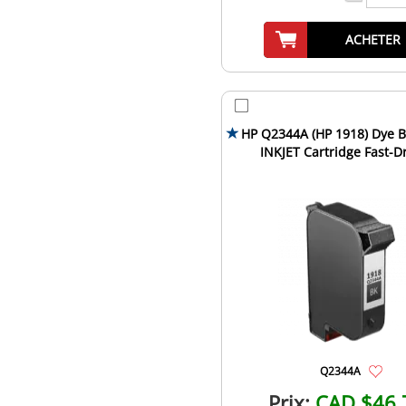
ACHETER
HP Q2344A (HP 1918) Dye B
INKJET Cartridge Fast-D
Q2344A
Prix:
CAD $46.