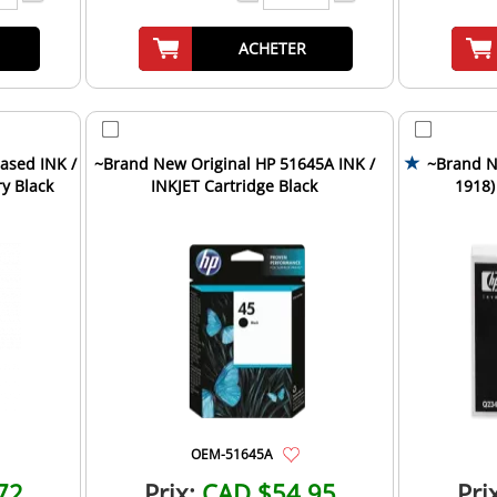
ACHETER
ased INK /
~Brand New Original HP 51645A INK /
~Brand N
ry Black
INKJET Cartridge Black
1918)
Car
OEM-51645A
72
Prix:
CAD $54.95
Pri