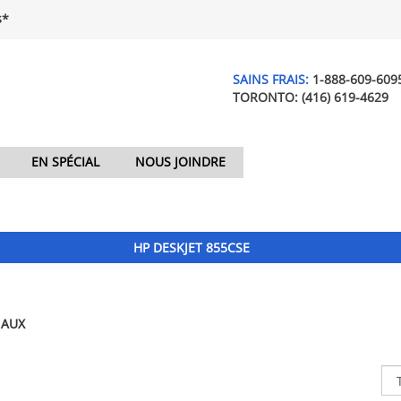
$*
SAINS FRAIS:
1-888-609-609
TORONTO:
(416) 619-4629
EN SPÉCIAL
NOUS JOINDRE
HP DESKJET 855CSE
NAUX