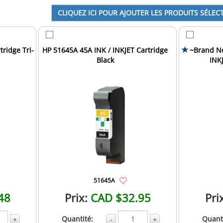
tridge Tri-
HP 51645A 45A INK / INKJET Cartridge
~Brand Ne
Black
INKJ
51645A
48
Prix:
CAD $32.95
Pri
Quantité:
Quanti
+
-
+