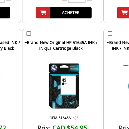
ACHETER
ased INK /
~Brand New Original HP 51645A INK /
~Brand New
ry Black
INKJET Cartridge Black
INK / INK
OEM-51645A
72
Prix:
CAD $54.95
Pri