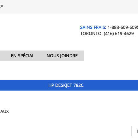
$*
SAINS FRAIS:
1-888-609-609
TORONTO:
(416) 619-4629
EN SPÉCIAL
NOUS JOINDRE
HP DESKJET 782C
NAUX