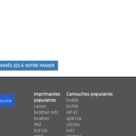
Imprimantes
Cartouches populaires
populaires
tn450
canon
tn760
brother mfc
HP 61
brother
q2612a
952
cf226x
ts3120
lc61