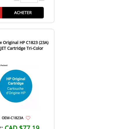
ACHETER
 Original HP C1823 (23A)
JET Cartridge Tri-Color
OEM-C1823A
x:
CAD $77.19