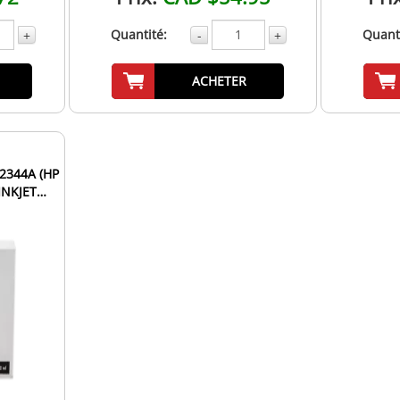
Quantité:
Quanti
+
-
+
ACHETER
2344A (HP
INKJET
a...