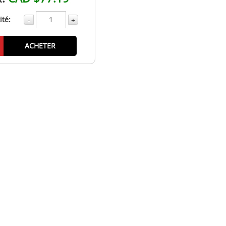
té:
-
+
ACHETER