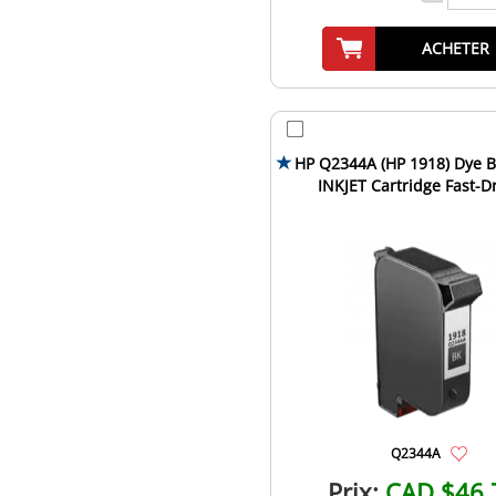
ACHETER
HP Q2344A (HP 1918) Dye B
INKJET Cartridge Fast-D
Q2344A
Prix:
CAD $46.