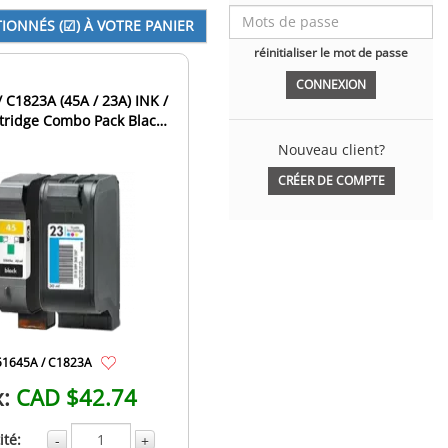
réinitialiser le mot de passe
 C1823A (45A / 23A) INK /
tridge Combo Pack Black
Tri-Color
Nouveau client?
CRÉER DE COMPTE
51645A / C1823A
x:
CAD $42.74
té:
-
+