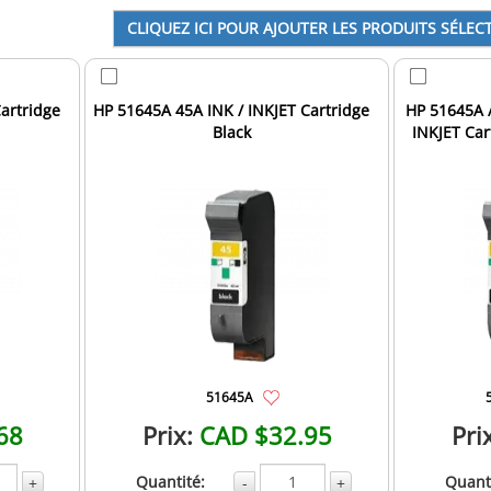
Cartridge
HP 51645A 45A INK / INKJET Cartridge
HP 51645A /
Black
INKJET Car
51645A
68
Prix:
CAD $32.95
Pri
Quantité:
Quanti
+
-
+