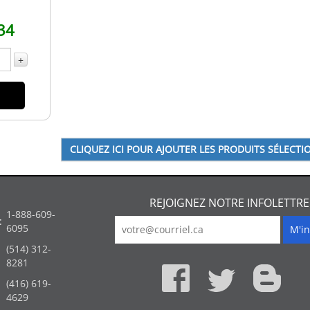
34
+
REJOIGNEZ NOTRE INFOLETTRE
1-888-609-
:
6095
(514) 312-
:
8281
(416) 619-
4629