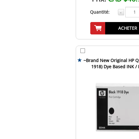
Quantité:
-
ACHETER
~Brand New Original HP Q
1918) Dye Based INK / 
Cartridge Fast-Dry Bl