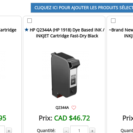
artridge
HP Q2344A (HP 1918) Dye Based INK /
~Brand New 
INKJET Cartridge Fast-Dry Black
INKJ
Q2344A
95
Prix:
CAD $46.72
Pri
Quantité:
Quanti
+
-
+