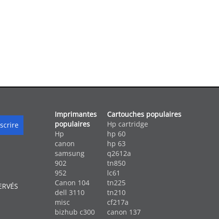
Imprimantes
Cartouches populaires
populaires
Hp cartridge
Hp
hp 60
canon
hp 63
samsung
q2612a
902
tn850
952
lc61
Canon 104
tn225
ERVÉS
dell 3110
tn210
misc
cf217a
bizhub c300
canon 137