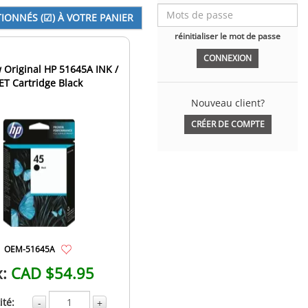
réinitialiser le mot de passe
Original HP 51645A INK /
ET Cartridge Black
Nouveau client?
CRÉER DE COMPTE
OEM-51645A
x:
CAD $54.95
té:
-
+