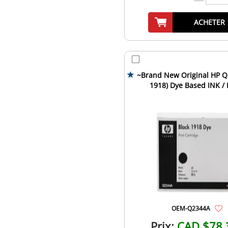
ACHETER
~Brand New Original HP Q
1918) Dye Based INK / 
Cartridge Fast-Dry Bl
OEM-Q2344A
Prix:
CAD $78.