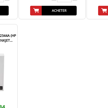
ACHETER
2344A (HP
INKJET
a...
34