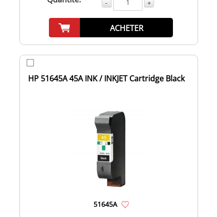
-
+
ACHETER
HP 51645A 45A INK / INKJET Cartridge Black
51645A