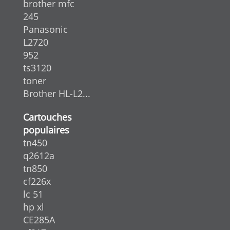
brother mfc
245
Panasonic
L2720
952
ts3120
toner
Brother HL-L2...
Cartouches
populaires
tn450
q2612a
tn850
cf226x
lc 51
hp xl
CE285A