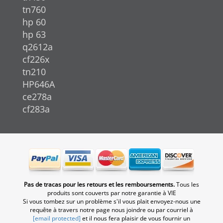
tn760
hp 60
hp 63
q2612a
cf226x
tn210
HP646A
ce278a
cf283a
Pas de tracas pour les retours et les remboursements.
Tous les
produits sont couverts par notre garantie à VIE
Si vous tombez sur un problème s'il vous plait envoyez-nous une
requête à travers notre page nous joindre ou par courriel à
[email protected]
et il nous fera plaisir de vous fournir un