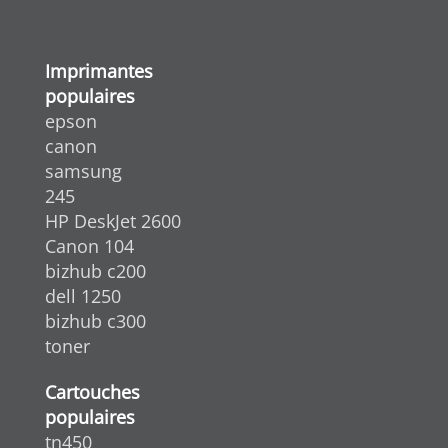
Imprimantes
populaires
epson
canon
samsung
245
HP DeskJet 2600
Canon 104
bizhub c200
dell 1250
bizhub c300
toner
Cartouches
populaires
tn450