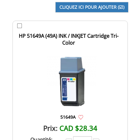
HP 51649A (49A) INK / INKJET Cartridge Tri-
Color
51649A
Prix:
CAD $28.34
Quantité: