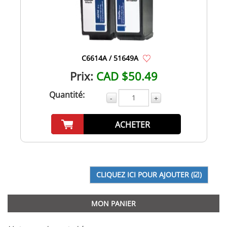
C6614A / 51649A
Prix:
CAD $50.49
Quantité:
-
+
ACHETER
MON PANIER