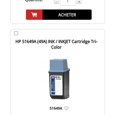
-
+
ACHETER
HP 51649A (49A) INK / INKJET Cartridge Tri-
Color
51649A