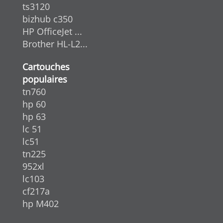
ts3120
bizhub c350
HP OfficeJet ...
Brother HL-L2...
Cartouches
populaires
tn760
hp 60
hp 63
lc 51
lc51
tn225
952xl
lc103
cf217a
hp M402