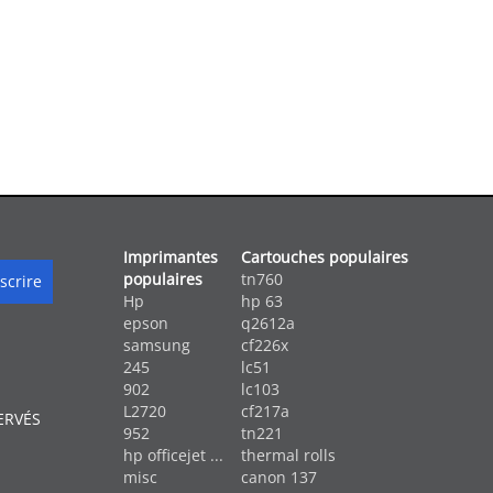
Imprimantes
Cartouches populaires
populaires
tn760
Hp
hp 63
epson
q2612a
samsung
cf226x
245
lc51
902
lc103
L2720
cf217a
ERVÉS
952
tn221
hp officejet ...
thermal rolls
misc
canon 137