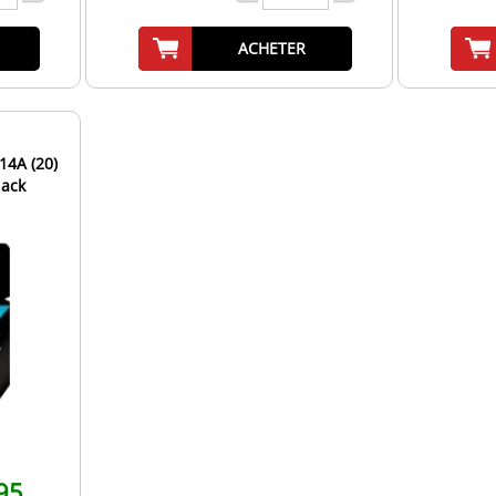
ACHETER
14A (20)
lack
95