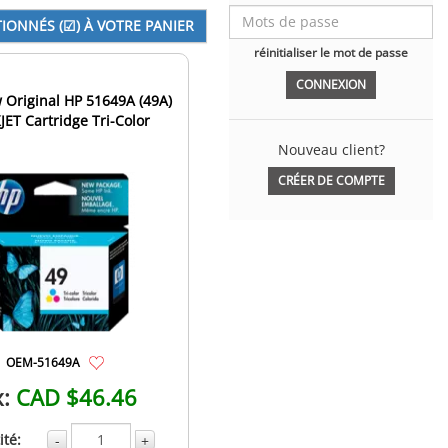
réinitialiser le mot de passe
Original HP 51649A (49A)
JET Cartridge Tri-Color
Nouveau client?
CRÉER DE COMPTE
OEM-51649A
x:
CAD $46.46
té:
-
+