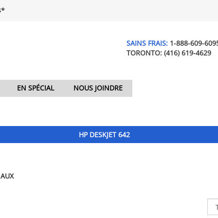
$*
SAINS FRAIS:
1-888-609-609
TORONTO:
(416) 619-4629
EN SPÉCIAL
NOUS JOINDRE
HP DESKJET 642
NAUX