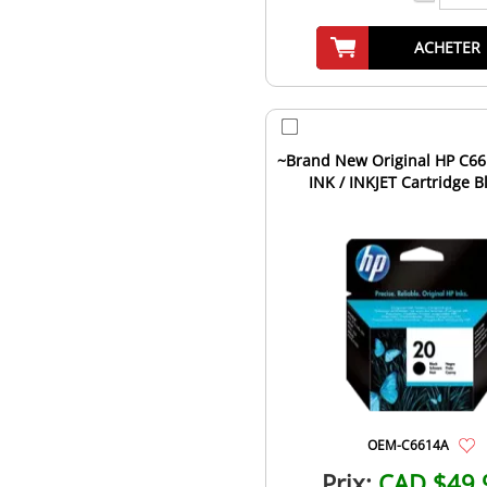
ACHETER
~Brand New Original HP C66
INK / INKJET Cartridge B
OEM-C6614A
Prix:
CAD $49.