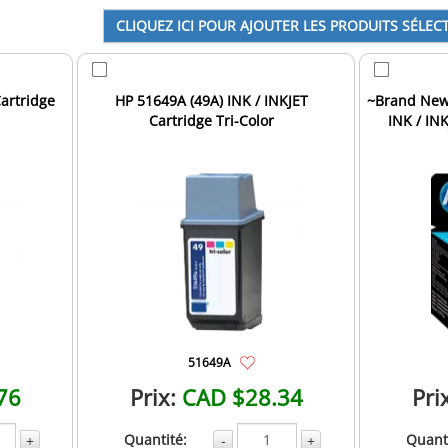
Cartridge
HP 51649A (49A) INK / INKJET
~Brand New 
Cartridge Tri-Color
INK / INK
51649A
76
Prix:
CAD $28.34
Pri
Quantité:
Quanti
+
-
+