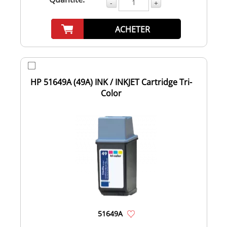
-
+
ACHETER
HP 51649A (49A) INK / INKJET Cartridge Tri-
Color
51649A