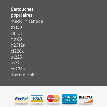
Cartouches
populaires
made in canada
tn450
HP 61
hp 63
q2612a
cf226x
tn225
tn221
ce278a
thermal rolls