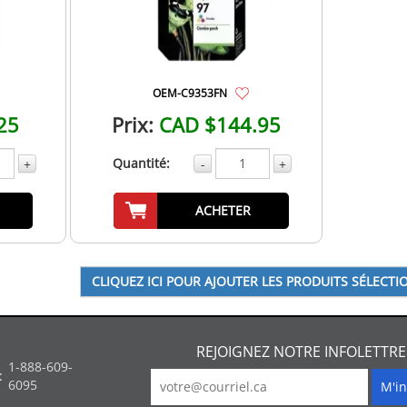
OEM-C9353FN
25
Prix:
CAD $144.95
Quantité:
+
-
+
ACHETER
REJOIGNEZ NOTRE INFOLETTRE
1-888-609-
:
6095