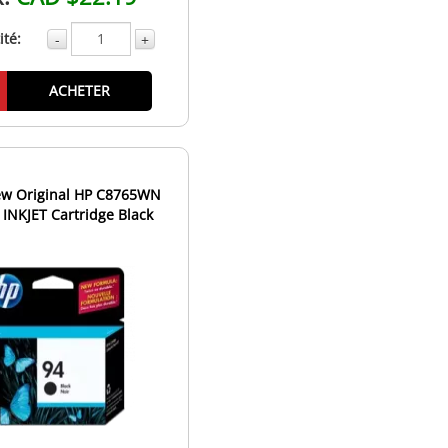
té:
-
+
ACHETER
w Original HP C8765WN
/ INKJET Cartridge Black