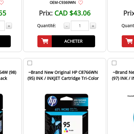
OEM-C9369WN
55
Prix:
CAD $43.06
Pri
Quantité:
Quanti
+
-
+
ACHETER
64W (98)
~Brand New Original HP C8766WN
~Brand Ne
lack
(95) INK / INKJET Cartridge Tri-Color
(97) INK / 