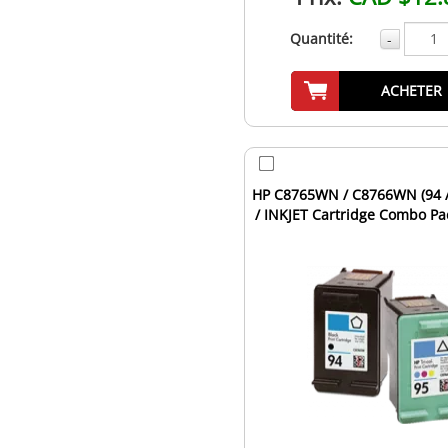
Quantité:
-
ACHETER
HP C8765WN / C8766WN (94 /
/ INKJET Cartridge Combo Pa
Tri-Color