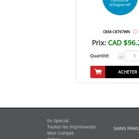
OEM-C8767WN
Prix:
CAD $96.
Quantité:
-
ACHETER
En Spécial
Toutes les Imprimantes
SAINS FRAIS
Mon Compte