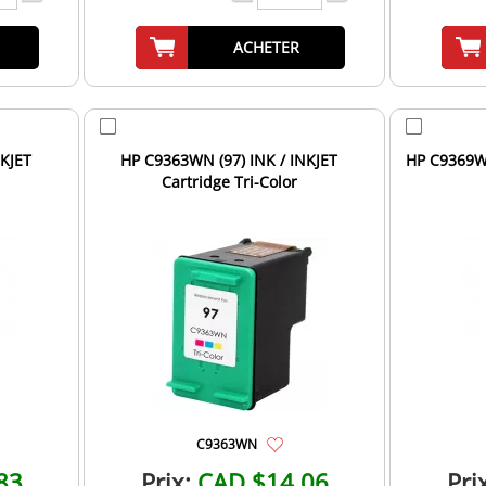
ACHETER
NKJET
HP C9363WN (97) INK / INKJET
HP C9369WN
Cartridge Tri-Color
C9363WN
83
Prix:
CAD $14.06
Pri