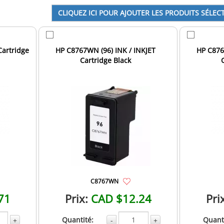
Cartridge
HP C8767WN (96) INK / INKJET
HP C876
Cartridge Black
C8767WN
71
Prix:
CAD $12.24
Pri
Quantité:
Quanti
+
-
+