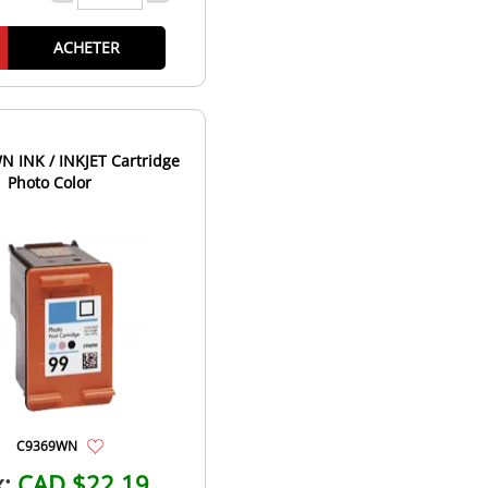
ACHETER
 INK / INKJET Cartridge
Photo Color
C9369WN
x:
CAD $22.19