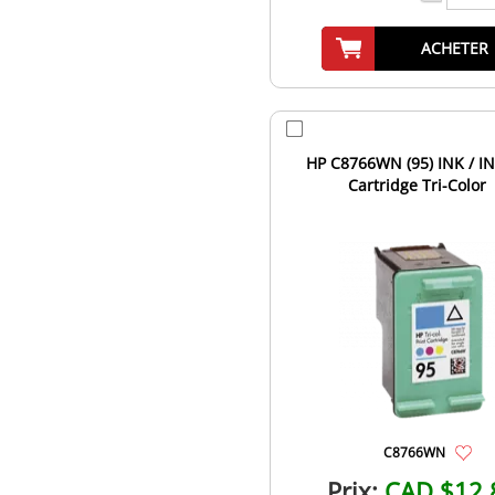
ACHETER
HP C8766WN (95) INK / I
Cartridge Tri-Color
C8766WN
Prix:
CAD $12.