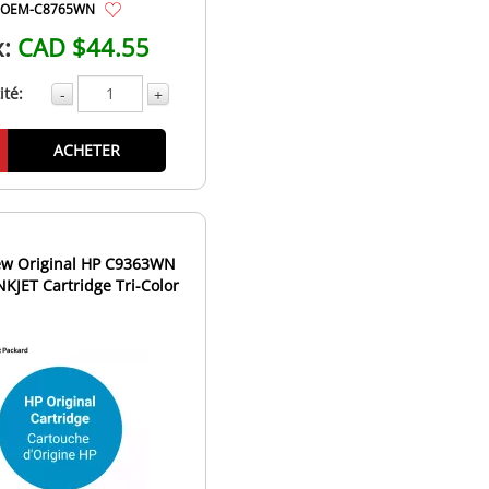
OEM-C8765WN
x:
CAD $44.55
té:
-
+
ACHETER
w Original HP C9363WN
INKJET Cartridge Tri-Color