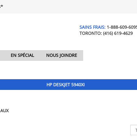
$*
SAINS FRAIS:
1-888-609-609
TORONTO:
(416) 619-4629
EN SPÉCIAL
NOUS JOINDRE
HP DESKJET 5940XI
NAUX