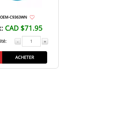
OEM-C9363WN
x:
CAD $71.95
té:
-
+
ACHETER