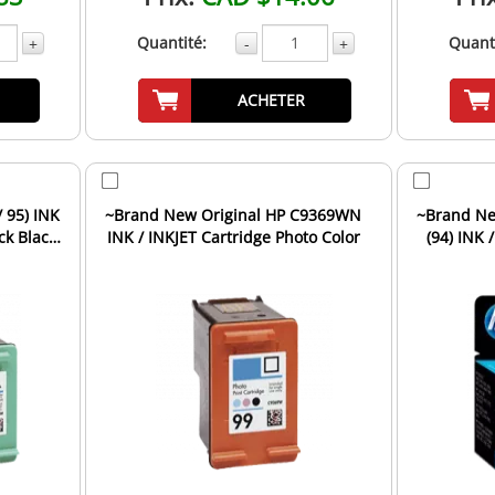
Quantité:
Quanti
+
-
+
ACHETER
 95) INK
~Brand New Original HP C9369WN
~Brand Ne
ck Black
INK / INKJET Cartridge Photo Color
(94) INK 