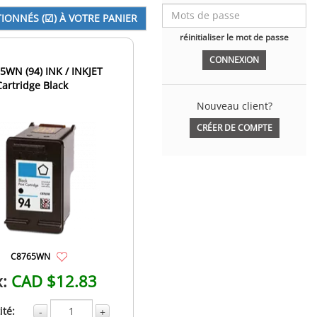
réinitialiser le mot de passe
5WN (94) INK / INKJET
Cartridge Black
Nouveau client?
CRÉER DE COMPTE
C8765WN
x:
CAD $12.83
té:
-
+