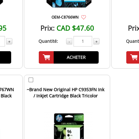
OEM-C8766WN
95
Prix:
CAD $47.60
Pri
Quantité:
Quanti
+
-
+
ACHETER
8767WN
~Brand New Original HP C9353FN Ink
 Black
/ Inkjet Cartridge Black Tricolor