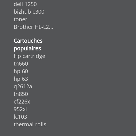
dell 1250
bizhub c300
toner
Brother HL-L2...
Cartouches
populaires
Hp cartridge
tn660
hp 60
hp 63
q2612a
tn850
cf226x
952xl
lc103
thermal rolls