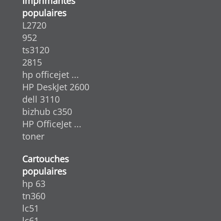
Imprimantes
populaires
L2720
952
ts3120
2815
hp officejet ...
HP DeskJet 2600
dell 3110
bizhub c350
HP OfficeJet ...
toner
Cartouches
populaires
hp 63
tn360
lc51
lc61