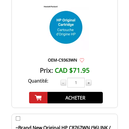
OEM-C9363WN
Prix:
CAD $71.95
Quantité:
-
+
ACHETER
~Brand New Original HP C8767WN (96) INK /