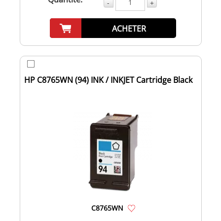
-
+
ACHETER
HP C8765WN (94) INK / INKJET Cartridge Black
C8765WN