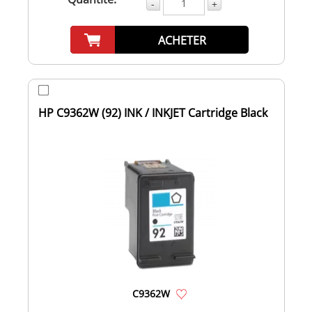
-
+
ACHETER
HP C9362W (92) INK / INKJET Cartridge Black
C9362W