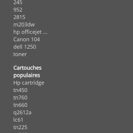
245
952
2815
m203dw
hp officejet ...
Canon 104
dell 1250
toner
Cartouches
populaires
Hp cartridge
tn450
tn760
tn660
q2612a
lc61
tn225