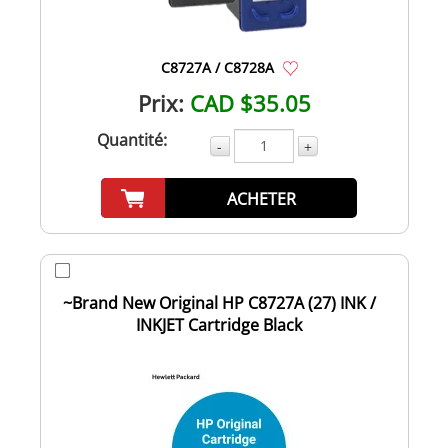
C8727A / C8728A
Prix:
CAD $35.05
Quantité:
-
+
ACHETER
~Brand New Original HP C8727A (27) INK /
INKJET Cartridge Black