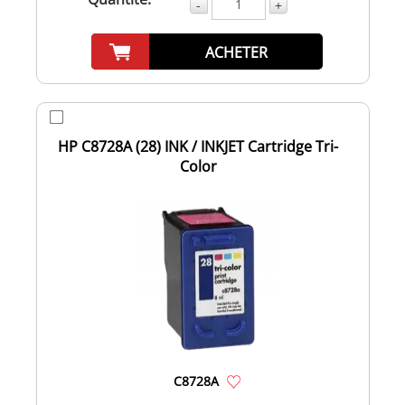
-
+
ACHETER
HP C8728A (28) INK / INKJET Cartridge Tri-
Color
C8728A