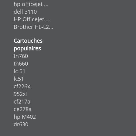
hp officejet ...
dell 3110
HP OfficeJet ...
Brother HL-L2...
Cartouches
populaires
tn760
tn660
lc 51
lc51
cf226x
952xl
cf217a
ce278a
hp M402
dr630