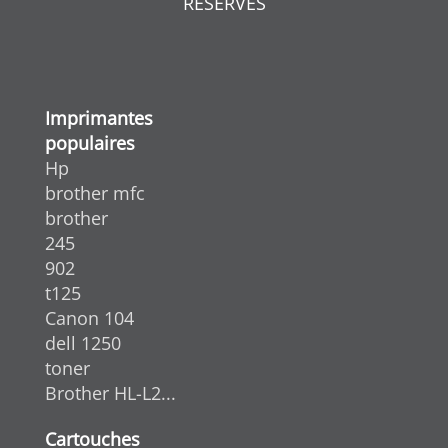
RÉSERVÉS
Imprimantes
populaires
Hp
brother mfc
brother
245
902
t125
Canon 104
dell 1250
toner
Brother HL-L2...
Cartouches