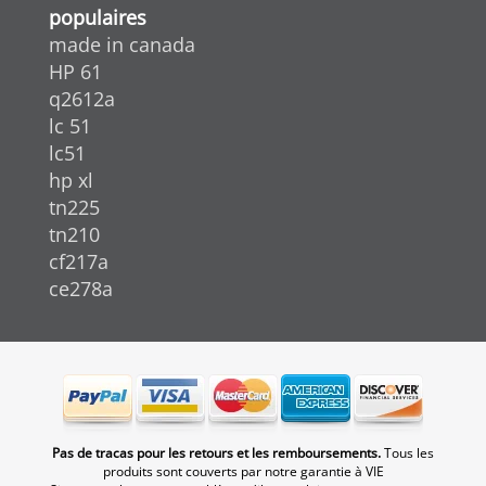
populaires
made in canada
HP 61
q2612a
lc 51
lc51
hp xl
tn225
tn210
cf217a
ce278a
Pas de tracas pour les retours et les remboursements.
Tous les
produits sont couverts par notre garantie à VIE