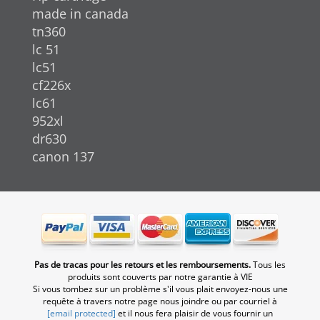
made in canada
tn360
lc 51
lc51
cf226x
lc61
952xl
dr630
canon 137
Pas de tracas pour les retours et les remboursements.
Tous les
produits sont couverts par notre garantie à VIE
Si vous tombez sur un problème s'il vous plait envoyez-nous une
requête à travers notre page nous joindre ou par courriel à
[email protected]
et il nous fera plaisir de vous fournir un