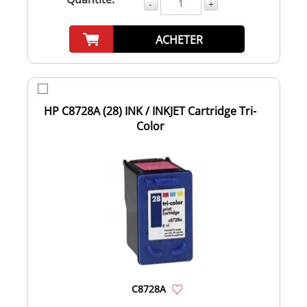
-
+
ACHETER
HP C8728A (28) INK / INKJET Cartridge Tri-
Color
C8728A