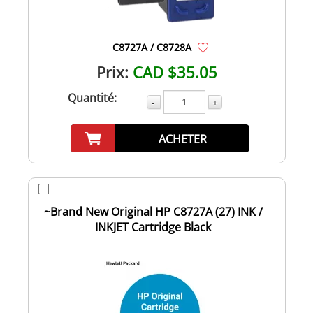
C8727A / C8728A
Prix:
CAD $35.05
Quantité:
-
+
ACHETER
~Brand New Original HP C8727A (27) INK /
INKJET Cartridge Black