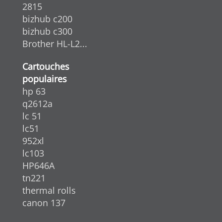
2815
bizhub c200
bizhub c300
Brother HL-L2...
Cartouches
populaires
hp 63
q2612a
lc 51
lc51
952xl
lc103
HP646A
tn221
thermal rolls
canon 137