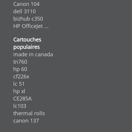
Canon 104
dell 3110
bizhub c350
HP OfficeJet ...
Cartouches
populaires
made in canada
tn760
hp 60
cf226x
lc 51
hp xl
CE285A
lc103
thermal rolls
canon 137