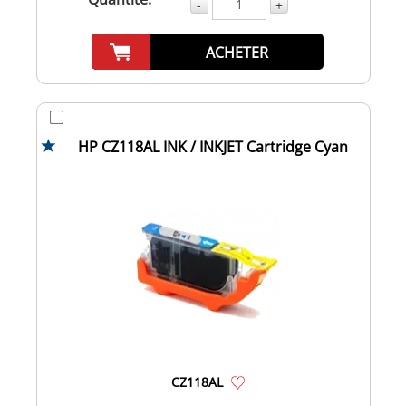
-
+
ACHETER
HP CZ118AL INK / INKJET Cartridge Cyan
CZ118AL