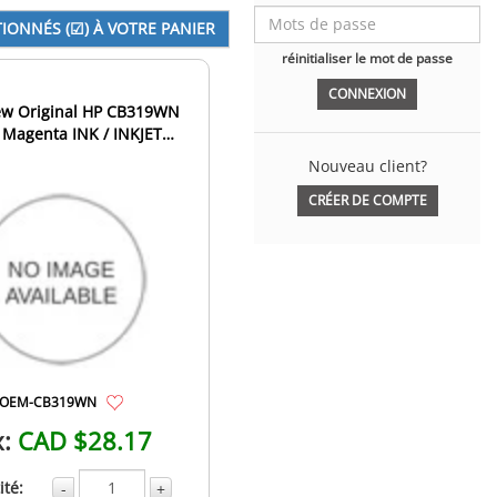
réinitialiser le mot de passe
w Original HP CB319WN
) Magenta INK / INKJET
Cartridge
Nouveau client?
CRÉER DE COMPTE
OEM-CB319WN
x:
CAD $28.17
té:
-
+