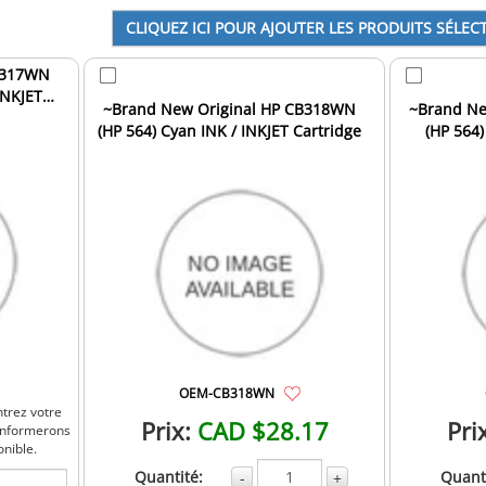
B317WN
INKJET
~Brand New Original HP CB318WN
~Brand Ne
(HP 564) Cyan INK / INKJET Cartridge
(HP 564
OEM-CB318WN
ntrez votre
Prix:
CAD $28.17
Pri
 informerons
onible.
Quantité:
Quanti
-
+