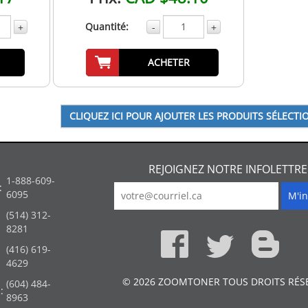
Quantité:
+
-
+
ACHETER
REJOIGNEZ NOTRE INFOLETTRE
1-888-609-
:
6095
(514) 312-
:
8281
(416) 619-
4629
© 2026 ZOOMTONER TOUS DROITS RÉS
(604) 484-
:
8963