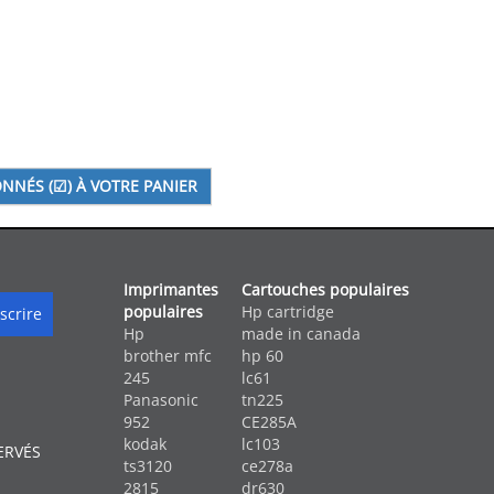
Imprimantes
Cartouches populaires
populaires
Hp cartridge
Hp
made in canada
brother mfc
hp 60
245
lc61
Panasonic
tn225
952
CE285A
kodak
lc103
ERVÉS
ts3120
ce278a
2815
dr630