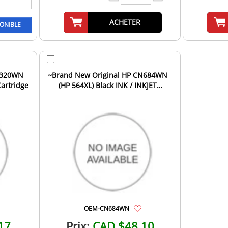
ACHETER
B320WN
~Brand New Original HP CN684WN
Cartridge
(HP 564XL) Black INK / INKJET
Cartridge
OEM-CN684WN
17
Prix:
CAD $48.10