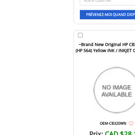
~Brand New Original HP C
(HP 564) Yellow INK / INKJET 
OEM-CB320WN
Prix:
CAD $28.