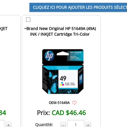
KJET
~Brand New Original HP 51649A (49A)
INK / INKJET Cartridge Tri-Color
OEM-51649A
34
Prix:
CAD $46.46
Quantité:
+
-
+