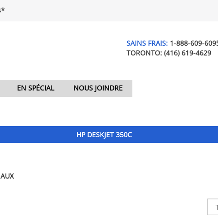
$*
SAINS FRAIS:
1-888-609-609
TORONTO:
(416) 619-4629
EN SPÉCIAL
NOUS JOINDRE
HP DESKJET 350C
NAUX