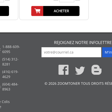
ACHETER
REJOIGNEZ NOTRE INFOLETTRE
1-888-609-
:
6095
(514) 312-
:
8281
(416) 619-
4629
© 2026 ZOOMTONER TOUS DROITS RÉS
(604) 484-
:
8963
 Colis
e