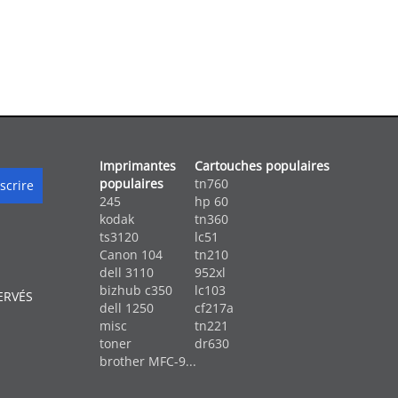
Imprimantes
Cartouches populaires
populaires
tn760
245
hp 60
kodak
tn360
ts3120
lc51
Canon 104
tn210
dell 3110
952xl
bizhub c350
lc103
ERVÉS
dell 1250
cf217a
misc
tn221
toner
dr630
brother MFC-9...