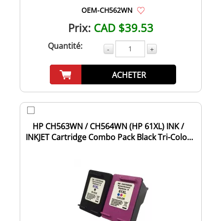
OEM-CH562WN
Prix:
CAD $39.53
Quantité:
-
+
ACHETER
HP CH563WN / CH564WN (HP 61XL) INK /
INKJET Cartridge Combo Pack Black Tri-Color
High...