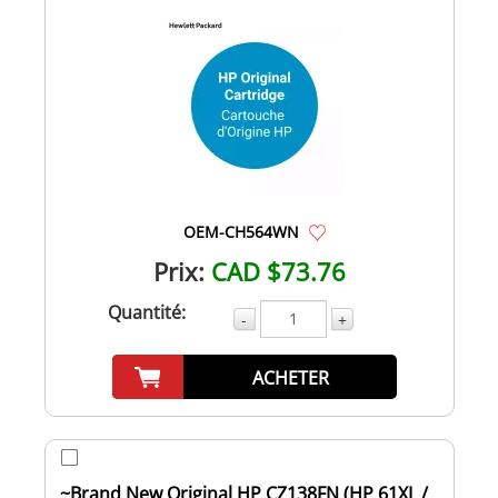
OEM-CH564WN
Prix:
CAD $73.76
Quantité:
-
+
ACHETER
~Brand New Original HP CZ138FN (HP 61XL /