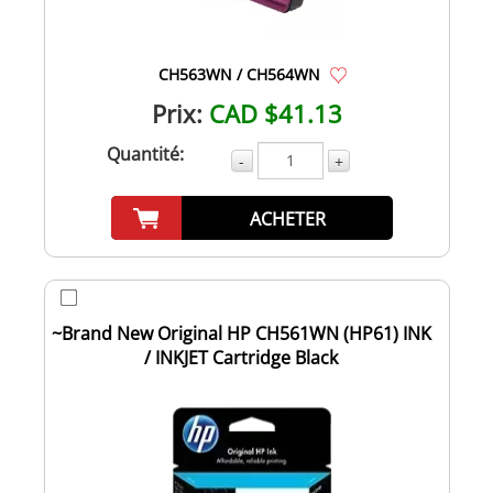
CH563WN / CH564WN
Prix:
CAD $41.13
Quantité:
-
+
ACHETER
~Brand New Original HP CH561WN (HP61) INK
/ INKJET Cartridge Black