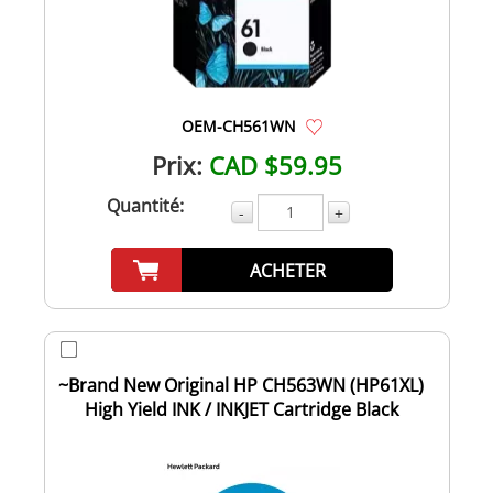
OEM-CH561WN
Prix:
CAD $59.95
Quantité:
-
+
ACHETER
~Brand New Original HP CH563WN (HP61XL)
High Yield INK / INKJET Cartridge Black