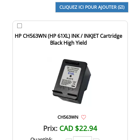
HP CH563WN (HP 61XL) INK / INKJET Cartridge
Black High Yield
CH563WN
Prix:
CAD $22.94
Quantité: