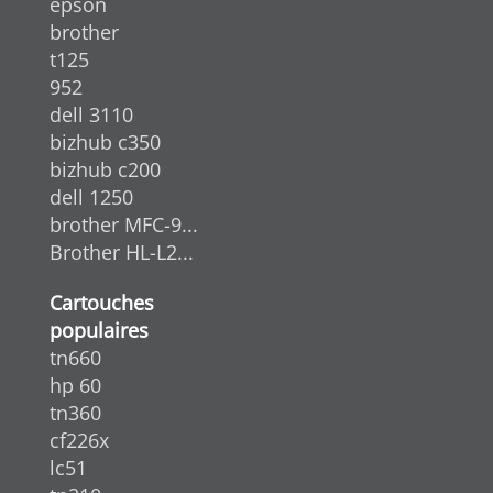
epson
brother
t125
952
dell 3110
bizhub c350
bizhub c200
dell 1250
brother MFC-9...
Brother HL-L2...
Cartouches
populaires
tn660
hp 60
tn360
cf226x
lc51