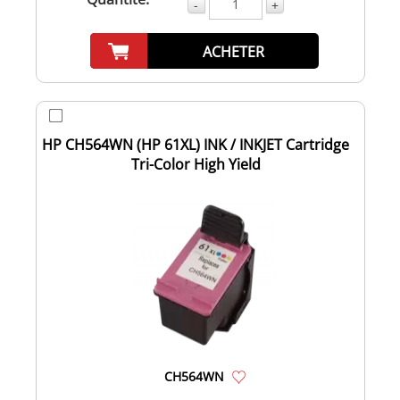
-
+
ACHETER
HP CH564WN (HP 61XL) INK / INKJET Cartridge
Tri-Color High Yield
CH564WN