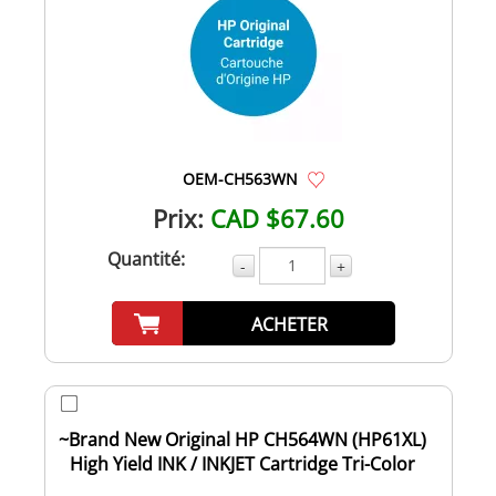
OEM-CH563WN
Prix:
CAD $67.60
Quantité:
-
+
ACHETER
~Brand New Original HP CH564WN (HP61XL)
High Yield INK / INKJET Cartridge Tri-Color