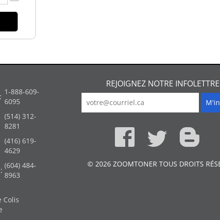
REJOIGNEZ NOTRE INFOLETTRE
1-888-609-
:
6095
(514) 312-
:
8281
(416) 619-
4629
© 2026 ZOOMTONER TOUS DROITS RÉS
(604) 484-
:
8963
 Colis
e