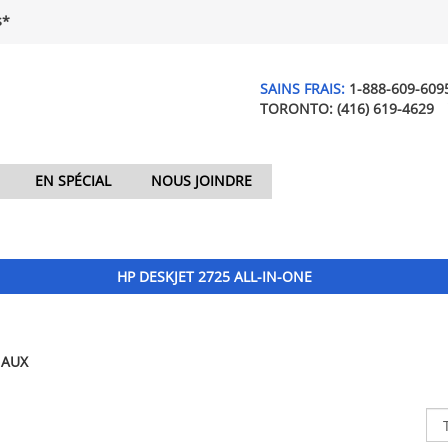
$*
SAINS FRAIS:
1-888-609-609
TORONTO:
(416) 619-4629
EN SPÉCIAL
NOUS JOINDRE
HP DESKJET 2725 ALL-IN-ONE
NAUX