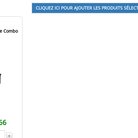
dge Combo
66
+