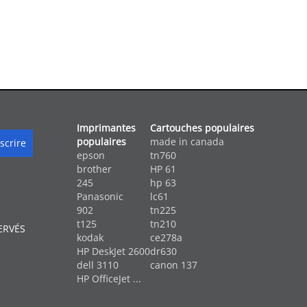
Imprimantes
Cartouches populaires
populaires
made in canada
epson
tn760
brother
HP 61
245
hp 63
Panasonic
lc61
902
tn225
t125
tn210
ERVÉS
kodak
ce278a
HP DeskJet 2600
dr630
dell 3110
canon 137
HP OfficeJet ...