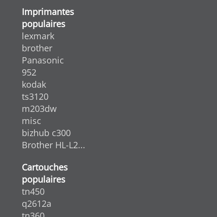
Imprimantes
populaires
lexmark
brother
Panasonic
952
kodak
ts3120
m203dw
misc
bizhub c300
Brother HL-L2...
Cartouches
populaires
tn450
q2612a
tn360