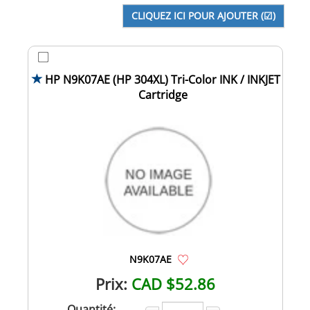
HP N9K07AE (HP 304XL) Tri-Color INK / INKJET
Cartridge
N9K07AE
Prix:
CAD $52.86
Quantité: