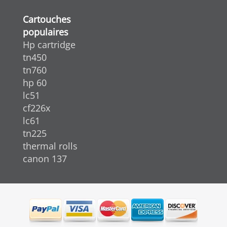
Cartouches
populaires
Hp cartridge
tn450
tn760
hp 60
lc51
cf226x
lc61
tn225
thermal rolls
canon 137