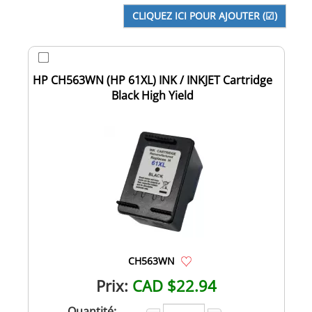
HP CH563WN (HP 61XL) INK / INKJET Cartridge
Black High Yield
CH563WN
Prix:
CAD $22.94
Quantité: