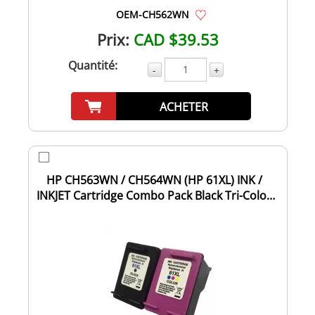
OEM-CH562WN
Prix:
CAD $39.53
Quantité:
-
+
ACHETER
HP CH563WN / CH564WN (HP 61XL) INK /
INKJET Cartridge Combo Pack Black Tri-Color
High...