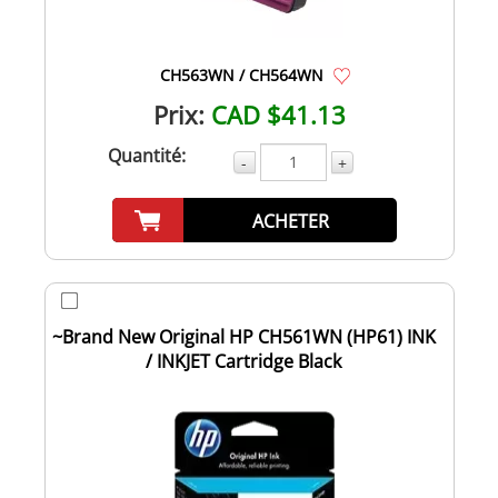
CH563WN / CH564WN
Prix:
CAD $41.13
Quantité:
-
+
ACHETER
~Brand New Original HP CH561WN (HP61) INK
/ INKJET Cartridge Black