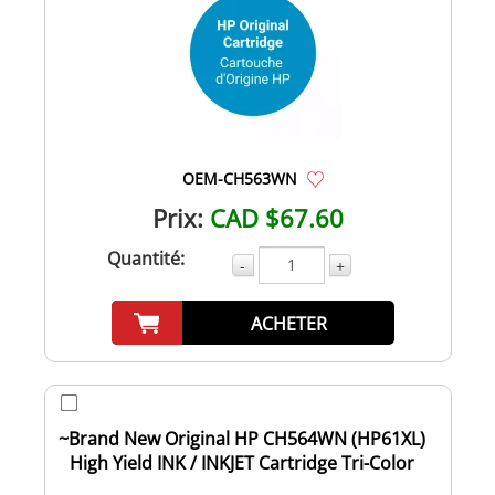
OEM-CH563WN
Prix:
CAD $67.60
Quantité:
-
+
ACHETER
~Brand New Original HP CH564WN (HP61XL)
High Yield INK / INKJET Cartridge Tri-Color