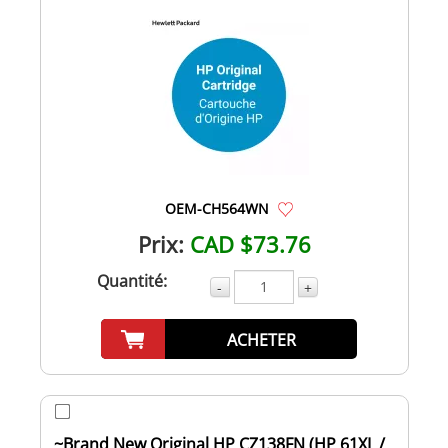
OEM-CH564WN
Prix:
CAD $73.76
Quantité:
-
+
ACHETER
~Brand New Original HP CZ138FN (HP 61XL /