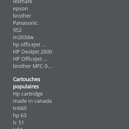
lexmark
epson
brother
Panasonic
952
m203dw
hp officejet ...
HP DeskJet 2600
HP OfficeJet ...
brother MFC-9...
Cartouches
populaires
Hp cartridge
made in canada
tn660
hp 63
lc 51