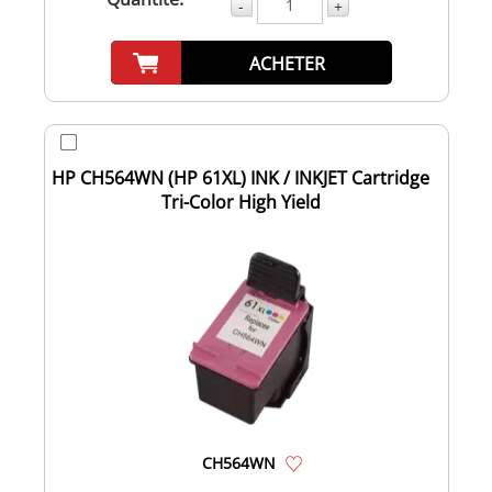
-
+
ACHETER
HP CH564WN (HP 61XL) INK / INKJET Cartridge
Tri-Color High Yield
CH564WN