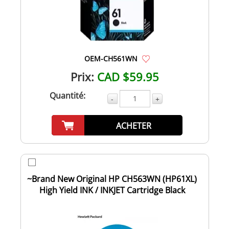
OEM-CH561WN
Prix:
CAD $59.95
Quantité:
-
+
ACHETER
~Brand New Original HP CH563WN (HP61XL)
High Yield INK / INKJET Cartridge Black