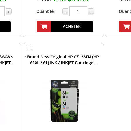
Quantité:
Quanti
+
-
+
ACHETER
H564WN
~Brand New Original HP CZ138FN (HP
INKJET
61XL / 61) INK / INKJET Cartridge
Combo Pack Black...