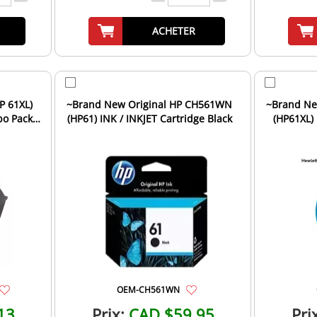
ACHETER
 61XL)
~Brand New Original HP CH561WN
~Brand Ne
bo Pack
(HP61) INK / INKJET Cartridge Black
(HP61XL) 
.
OEM-CH561WN
13
Prix:
CAD $59.95
Pri