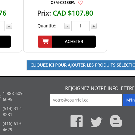
OEM-CZ138FN
76
Prix:
CAD $107.80
Quantité:
+
-
+
ACHETER
REJOIGNEZ NOTRE INFOLETTRE
1-888-609-
:
6095
(514) 312-
:
8281
(416) 619-
4629