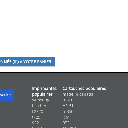
Imprimantes
Cartouches populaires
populaires
made in canada
samsung
tn660
brother
HP 61
L2720
tn850
t125
lc61
952
952xl