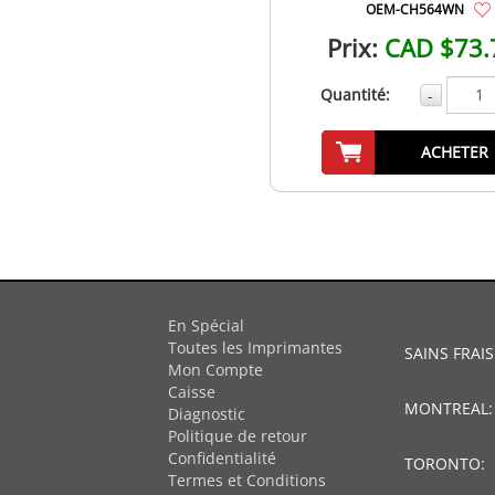
OEM-CH564WN
Prix:
CAD $73.
Quantité:
-
ACHETER
En Spécial
Toutes les Imprimantes
SAINS FRAIS
Mon Compte
Caisse
MONTREAL
Diagnostic
Politique de retour
Confidentialité
TORONTO:
Termes et Conditions