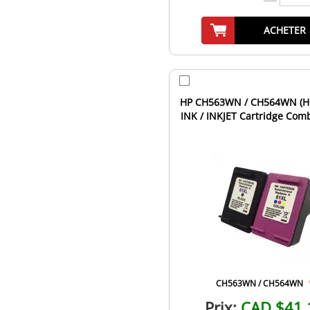
ACHETER
HP CH563WN / CH564WN (HP
INK / INKJET Cartridge Com
Black Tri-Color High..
CH563WN / CH564WN
Prix:
CAD $41.