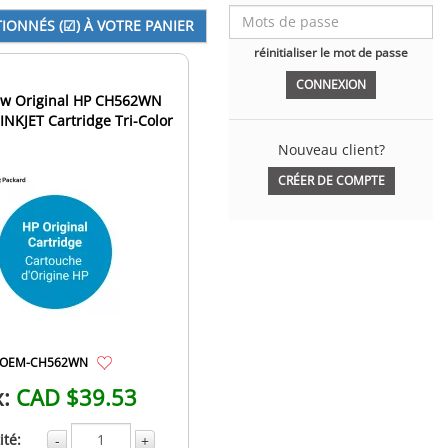
réinitialiser le mot de passe
w Original HP CH562WN
 INKJET Cartridge Tri-Color
Nouveau client?
CRÉER DE COMPTE
OEM-CH562WN
x:
CAD $39.53
té:
-
+