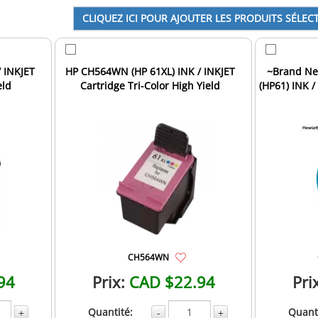
 INKJET
HP CH564WN (HP 61XL) INK / INKJET
~Brand Ne
eld
Cartridge Tri-Color High Yield
(HP61) INK /
CH564WN
94
Prix:
CAD $22.94
Pri
Quantité:
Quanti
+
-
+