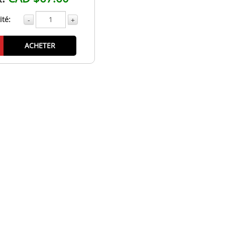
té:
-
+
ACHETER