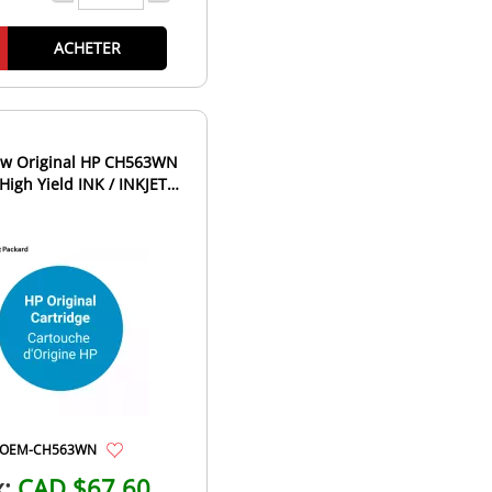
ACHETER
w Original HP CH563WN
High Yield INK / INKJET
Cartridge Black
OEM-CH563WN
x:
CAD $67.60