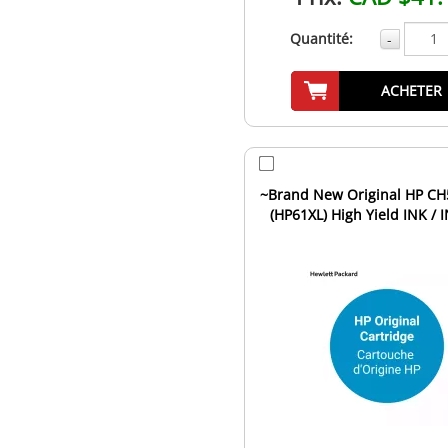
Quantité:
-
ACHETER
~Brand New Original HP C
(HP61XL) High Yield INK / 
Cartridge Tri-Color