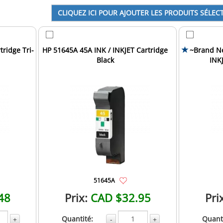
tridge Tri-
HP 51645A 45A INK / INKJET Cartridge
~Brand Ne
Black
INKJ
51645A
48
Prix:
CAD $32.95
Pri
Quantité:
Quanti
+
-
+