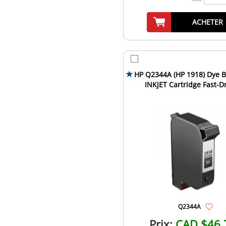
ACHETER
HP Q2344A (HP 1918) Dye B
INKJET Cartridge Fast-D
Q2344A
Prix:
CAD $46.