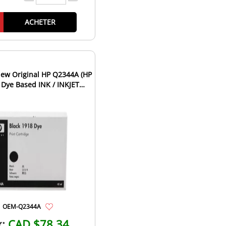
ACHETER
ew Original HP Q2344A (HP
 Dye Based INK / INKJET
tridge Fast-Dry Bla...
OEM-Q2344A
x:
CAD $78.34