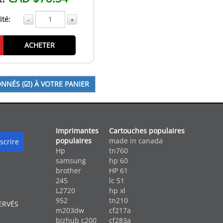
té:
-
+
ACHETER
Imprimantes
Cartouches populaires
populaires
made in canada
Hp
tn760
samsung
hp 60
brother
HP 61
245
lc 51
L2720
hp xl
952
tn210
ERVÉS
m203dw
cf217a
bizhub c200
cf283a