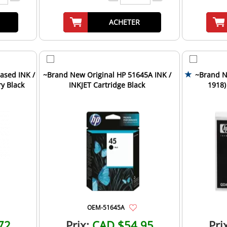
ACHETER
ased INK /
~Brand New Original HP 51645A INK /
~Brand N
ry Black
INKJET Cartridge Black
1918)
Car
OEM-51645A
72
Prix:
CAD $54.95
Pri