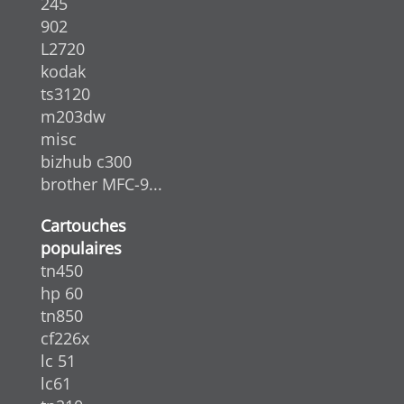
245
902
L2720
kodak
ts3120
m203dw
misc
bizhub c300
brother MFC-9...
Cartouches
populaires
tn450
hp 60
tn850
cf226x
lc 51
lc61