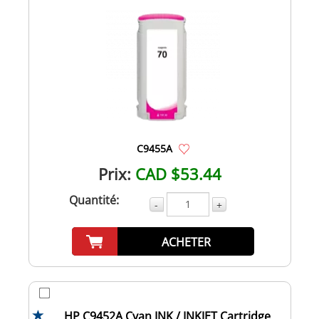
C9455A
Prix:
CAD $53.44
Quantité:
-
+
ACHETER
HP C9452A Cyan INK / INKJET Cartridge